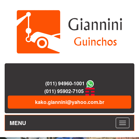
(011) 94960-1001
(011) 95902-7105
kako.giannini@yahoo.com.br
MENU