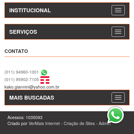
INSTITUCIONAL
SERVIÇOS
CONTATO
(011) 94960-1001
(011) 95902-7105
kako.giannini@yahoo.com.br
MAIS BUSCADAS
Acessos: 1035093
Criado por
VerMais Internet
-
Criação de Sites
-
Admin