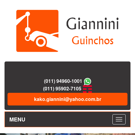
(011) 94960-1001
(011) 95902-7105
kako.giannini@yahoo.com.br
MENU