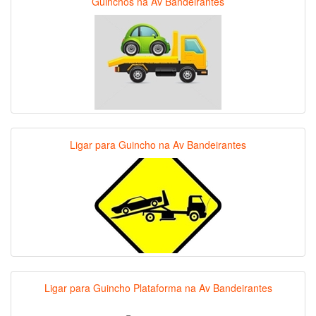
Guinchos na Av Bandeirantes
Ligar para Guincho na Av Bandeirantes
Ligar para Guincho Plataforma na Av Bandeirantes