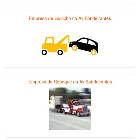
Empresa de Guincho na Av Bandeirantes
Empresa de Reboque na Av Bandeirantes