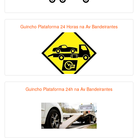
Guincho Plataforma 24 Horas na Av Bandeirantes
Guincho Plataforma 24h na Av Bandeirantes