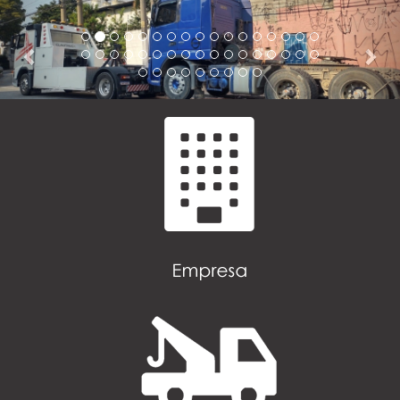
Previous
Nex