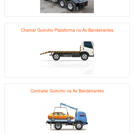
Chamar Guincho Plataforma na Av Bandeirantes
Contratar Guincho na Av Bandeirantes