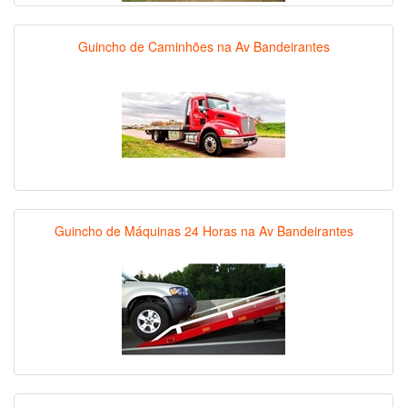
Guincho de Caminhões na Av Bandeirantes
Guincho de Máquinas 24 Horas na Av Bandeirantes