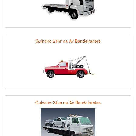
Guincho 24hr na Av Bandeirantes
Guincho 24hs na Av Bandeirantes