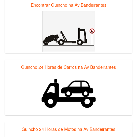
Encontrar Guincho na Av Bandeirantes
Guincho 24 Horas de Carros na Av Bandeirantes
Guincho 24 Horas de Motos na Av Bandeirantes