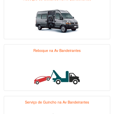
Reboque na Av Bandeirantes
Serviço de Guincho na Av Bandeirantes