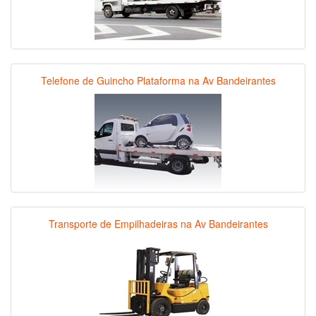
Telefone de Guincho Plataforma na Av Bandeirantes
Transporte de Empilhadeiras na Av Bandeirantes