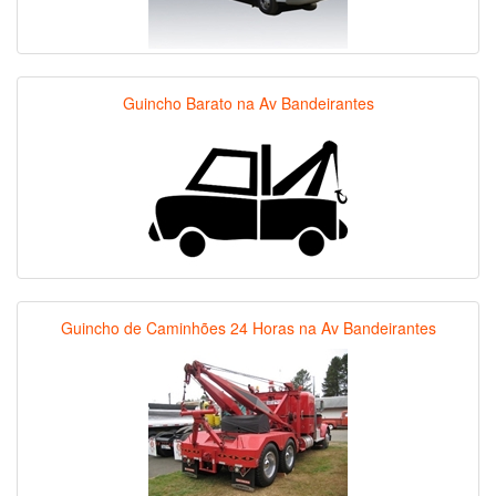
Guincho Barato na Av Bandeirantes
Guincho de Caminhões 24 Horas na Av Bandeirantes