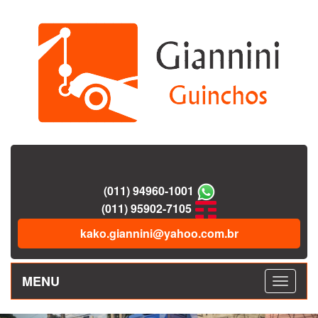
(011) 94960-1001
(011) 95902-7105
kako.giannini@yahoo.com.br
MENU