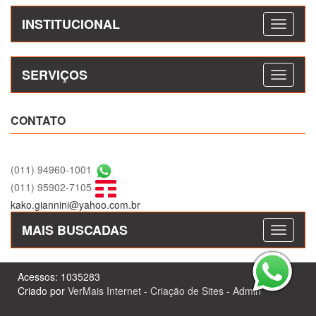
INSTITUCIONAL
SERVIÇOS
CONTATO
(011) 94960-1001
(011) 95902-7105
kako.giannini@yahoo.com.br
MAIS BUSCADAS
Acessos: 1035283
Criado por
VerMais Internet
-
Criação de Sites
-
Admin